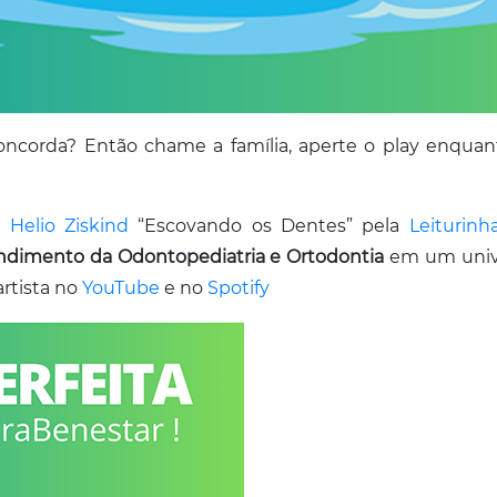
oncorda? Então chame a família, aperte o play enquan
e
Helio Ziskind
“Escovando os Dentes” pela
Leiturinh
endimento da Odontopediatria e Ortodontia
em um unive
artista no
YouTube
e no
Spotify