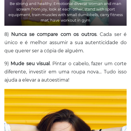
Be strong and healthy. Emotional diverse woman and man
scream from joy, look at each other, stand with sport
equipment, train muscles with small dumbbells, carry fitness
mat, have workout in gym
8)
Nunca se compare com os outros
. Cada ser é
único e é melhor assumir a sua autenticidade do
que querer ser a cópia de alguém.
9)
Mude seu visual
. Pintar o cabelo, fazer um corte
diferente, investir em uma roupa nova… Tudo isso
ajuda a elevar a autoestima!