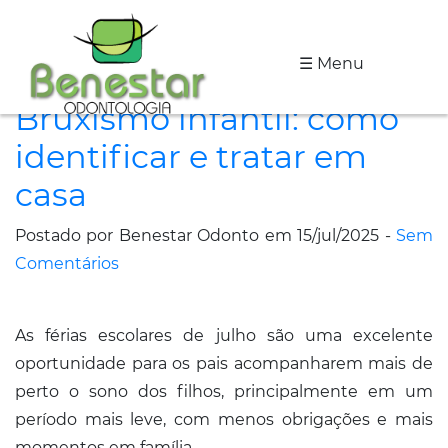
☰ Menu
A
Bruxismo infantil: como
Clínica
identificar e tratar em
Especialidades
casa
Tratamentos
Postado por Benestar Odonto em 15/jul/2025 -
Sem
Depoimentos
Comentários
Dicas
As férias escolares de julho são uma excelente
de
oportunidade para os pais acompanharem mais de
Saúde
perto o sono dos filhos, principalmente em um
período mais leve, com menos obrigações e mais
Fale
momentos em família.