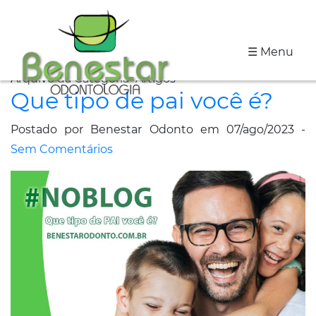
☰ Menu
A
Arquivo da Categoria "Artigos"
Clínica
Que tipo de pai você é?
Especialidades
Postado por Benestar Odonto em 07/ago/2023 -
Sem Comentários
Tratamentos
Depoimentos
Dicas
de
Saúde
Fale