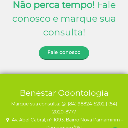
Não perca tempo!
Fale
conosco e marque sua
consulta!
Fale conosco
Benestar Odontologia
Marque sua consulta:
(84) 98824-5202 | (84)
2020-8777
Av. Abel Cabral, nº 1093, Bairro Nova Parnamirim –
Parnamirim/RN