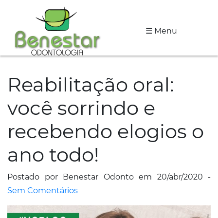
☰ Menu
A
Clínica
Reabilitação oral:
Especialidades
você sorrindo e
Tratamentos
recebendo elogios o
Depoimentos
ano todo!
Dicas
de
Postado por Benestar Odonto em 20/abr/2020 -
Saúde
Sem Comentários
Fale