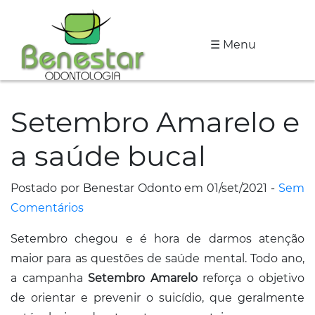
☰ Menu
A
Clínica
Setembro Amarelo e
Especialidades
a saúde bucal
Tratamentos
Depoimentos
Postado por Benestar Odonto em 01/set/2021 -
Sem
Comentários
Dicas
Setembro chegou e é hora de darmos atenção
de
maior para as questões de saúde mental. Todo ano,
Saúde
a campanha
Setembro Amarelo
reforça o objetivo
Fale
de orientar e prevenir o suicídio, que geralmente