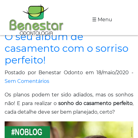
☰ Menu
A
O seu álbum de
Clínica
casamento com o sorriso
Especialidades
perfeito!
Tratamentos
Postado por Benestar Odonto em 18/maio/2020 -
Depoimentos
Sem Comentários
Os planos podem ter sido adiados, mas os sonhos
Dicas
não! E para realizar o
sonho do casamento perfeito
,
de
cada detalhe deve ser bem planejado, certo?
Saúde
Fale