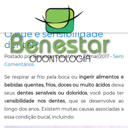
A
O que é sensibilidade
Clínica
dental?
Especialidades
Postado por Benestar Odonto em 27/mar/2017 -
Sem
Tratamentos
Comentários
Depoimentos
Se respirar ar frio pela boca ou
ingerir alimentos e
bebidas quentes, frios, doces ou muito ácidos
deixa
Dicas
seus
dentes sensíveis ou doloridos
, você pode ter
de
s
ensibilidade nos dentes
, que se desenvolve ao
Saúde
longo dos anos. Existem muitas causas associadas a
essa condição bucal, incluindo:
Fale