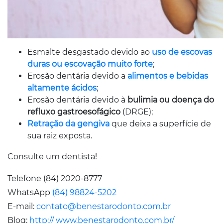
Esmalte desgastado devido ao
uso de escovas
duras ou escovação muito forte
;
Erosão dentária devido a
alimentos e bebidas
altamente ácidos
;
Erosão dentária devido à
bulimia ou doença do
refluxo gastroesofágico
(DRGE);
Retração da gengiva
que deixa a superfície de
sua raiz exposta.
Consulte um dentista!
Telefone (84) 2020-8777
WhatsApp
(84) 98824-5202
E-mail:
contato@benestarodonto.com.br
Blog:
http:// www.benestarodonto.com.br/