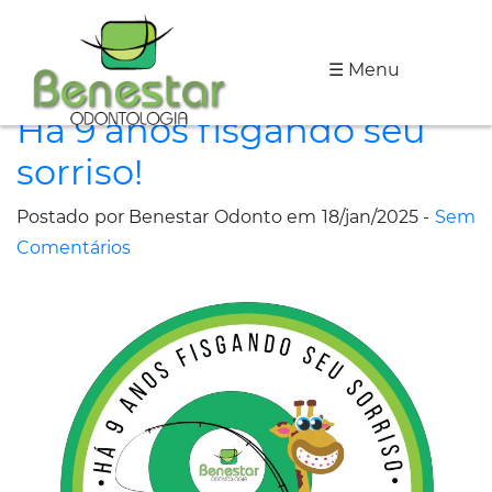
☰ Menu
A
Há 9 anos fisgando seu
Clínica
sorriso!
Especialidades
Postado por Benestar Odonto em 18/jan/2025 -
Sem
Tratamentos
Comentários
Depoimentos
Dicas
de
Saúde
Fale