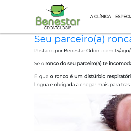
A CLÍNICA
ESPECI
Seu parceiro(a) ron
Postado por Benestar Odonto em 15/ago/
Se o
ronco do seu parceiro(a) te incomod
É que
o ronco é um distúrbio respiratór
língua é obrigada a chegar mais para trá