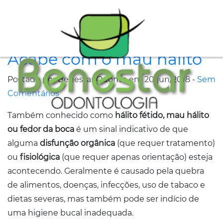
A
Acabe com o mau hálito
Clínica
Postado por Benestar Odonto em 20/jun/2018 -
Sem
Especialidades
Comentários
Tratamentos
Também conhecido como
hálito fétido, mau hálito
ou fedor da boca
é um sinal indicativo de que
Depoimentos
alguma
disfunção orgânica
(que requer tratamento)
Dicas
ou
fisiológica
(que requer apenas orientação) esteja
de
acontecendo. Geralmente é causado pela quebra
de alimentos, doenças, infecções, uso de tabaco e
Saúde
dietas severas, mas também pode ser indício de
Fale
uma higiene bucal inadequada.