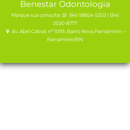
Benestar Odontologia
Marque sua consulta:
(84) 98824-5202 | (84)
2020-8777
Av. Abel Cabral, nº 1093, Bairro Nova Parnamirim –
Parnamirim/RN