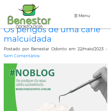
☰ Menu
A
Os perigos de uma cárie
Clínica
malcuidada
Especialidades
Postado por Benestar Odonto em 22/maio/2023 -
Tratamentos
Sem Comentários
Depoimentos
Dicas
de
Saúde
Fale