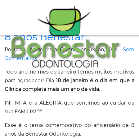
A
8 anos Benestar!
Clínica
Postado por Benestar Odonto em 19/jan/2024 -
Sem
Especialidades
Comentários
Tratamentos
Todo ano, no mês de Janeiro temos muitos motivos
para agradecer! Dia
18 de janeiro é o dia em que a
Depoimentos
Clínica completa mais um ano de vida
.
Dicas
INFINITA é a ALEGRIA que sentimos ao cuidar da
de
sua FAMÍLIA! 💚
Saúde
Esse é o tema comemorativo do aniversário de 8
Fale
anos da Benestar Odontologia.