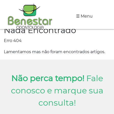
☰ Menu
A
Nada Encontrado
Clínica
Erro 404
Especialidades
Lamentamos mas não foram encontrados artigos.
Tratamentos
Depoimentos
Não perca tempo!
Fale
Dicas
de
conosco e marque sua
Saúde
consulta!
Fale