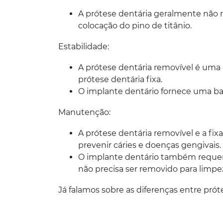
A prótese dentária geralmente não 
colocação do pino de titânio.
Estabilidade:
A prótese dentária removível é uma
prótese dentária fixa.
O implante dentário fornece uma bas
Manutenção:
A prótese dentária removível e a fi
prevenir cáries e doenças gengivais.
O implante dentário também requer c
não precisa ser removido para limpe
Já falamos sobre as diferenças entre pró