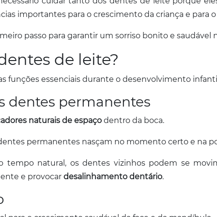
ecessário cuidar tanto dos dentes de leite porque eles
cias importantes para o crescimento da criança e para
meiro passo para garantir um sorriso bonito e saudável n
dentes de leite?
 funções essenciais durante o desenvolvimento infantil
os dentes permanentes
adores naturais de espaço
dentro da boca.
s dentes permanentes nasçam no momento certo e na p
o tempo natural, os dentes vizinhos podem se movim
nente e provocar
desalinhamento dentário
.
o