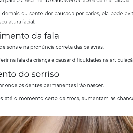
para o crescimento saudável da face e da mandíbula.
emais ou sente dor causada por cáries, ela pode evita
ulatura facial.
vimento da fala
 sons e na pronúncia correta das palavras.
rir na fala da criança e causar dificuldades na articula
nto do sorriso
or onde os dentes permanentes irão nascer.
s até o momento certo da troca, aumentam as chance