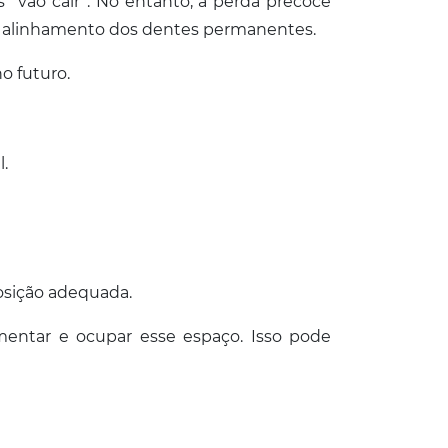
 “vão cair”. No entanto, a perda precoce
 o alinhamento dos dentes permanentes.
o futuro.
.
osição adequada.
entar e ocupar esse espaço. Isso pode