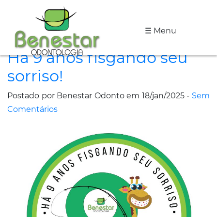
☰ Menu
A
Há 9 anos fisgando seu
Clínica
sorriso!
Especialidades
Postado por Benestar Odonto em 18/jan/2025 -
Sem
Tratamentos
Comentários
Depoimentos
Dicas
de
Saúde
Fale