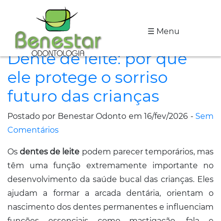
☰ Menu
A
Dente de leite: por que
Clínica
ele protege o sorriso
Especialidades
futuro das crianças
Tratamentos
Postado por Benestar Odonto em 16/fev/2026 -
Sem
Depoimentos
Comentários
Os
dentes de leite
podem parecer temporários, mas
Dicas
têm uma função extremamente importante no
de
desenvolvimento da saúde bucal das crianças. Eles
Saúde
ajudam a formar a arcada dentária, orientam o
nascimento dos dentes permanentes e influenciam
Fale
funções essenciais como mastigação, fala e