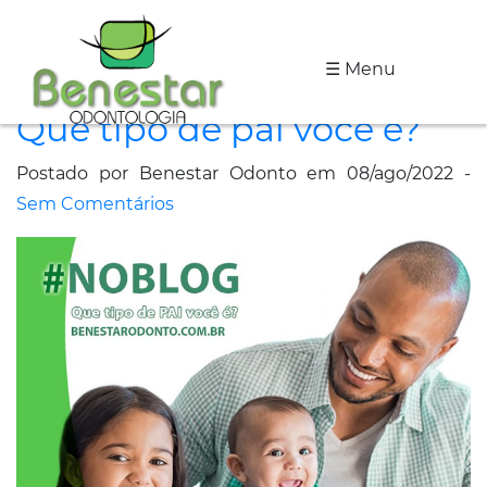
☰ Menu
A
Que tipo de pai você é?
Clínica
Postado por Benestar Odonto em 08/ago/2022 -
Especialidades
Sem Comentários
Tratamentos
Depoimentos
Dicas
de
Saúde
Fale