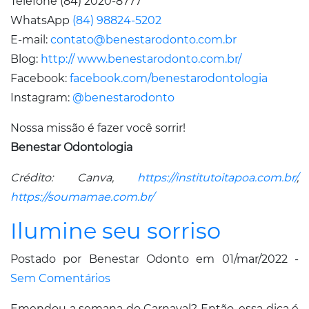
Telefone (84) 2020-8777
WhatsApp
(84) 98824-5202
E-mail:
contato@benestarodonto.com.br
Blog:
http:// www.benestarodonto.com.br/
Facebook:
facebook.com/benestarodontologia
Instagram:
@benestarodonto
Nossa missão é fazer você sorrir!
Benestar Odontologia
Crédito: Canva,
https://institutoitapoa.com.br/
,
https://soumamae.com.br/
Ilumine seu sorriso
Postado por Benestar Odonto em 01/mar/2022 -
Sem Comentários
Emendou a semana do Carnaval? Então, essa dica é