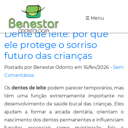
☰ Menu
A
Dente de leite: por que
Clínica
ele protege o sorriso
Especialidades
futuro das crianças
Tratamentos
Postado por Benestar Odonto em 16/fev/2026 -
Sem
Depoimentos
Comentários
Os
dentes de leite
podem parecer temporários, mas
Dicas
têm uma função extremamente importante no
de
desenvolvimento da saúde bucal das crianças. Eles
Saúde
ajudam a formar a arcada dentária, orientam o
nascimento dos dentes permanentes e influenciam
Fale
funções essenciais como mastigação, fala e