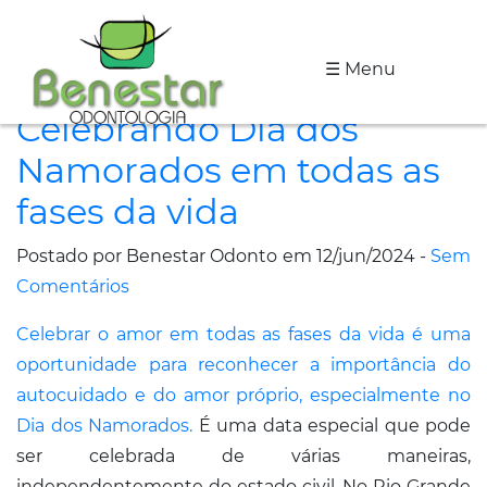
☰ Menu
A
Celebrando Dia dos
Clínica
Namorados em todas as
Especialidades
fases da vida
Tratamentos
Postado por Benestar Odonto em 12/jun/2024 -
Sem
Depoimentos
Comentários
Celebrar o amor em todas as fases da vida é uma
Dicas
oportunidade para reconhecer a importância do
de
autocuidado e do amor próprio, especialmente no
Saúde
Dia dos Namorados.
É uma data especial que pode
ser celebrada de várias maneiras,
Fale
independentemente do estado civil. No Rio Grande