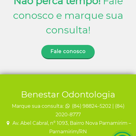
Não perca tempo!
Fale
conosco e marque sua
consulta!
Fale conosco
Benestar Odontologia
Marque sua consulta:
(84) 98824-5202 | (84)
2020-8777
Av. Abel Cabral, nº 1093, Bairro Nova Parnamirim –
Parnamirim/RN