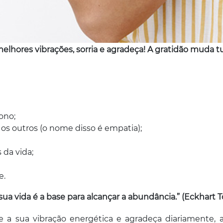
lhores vibrações, sorria e agradeça! A gratidão muda 
ono;
os outros (o nome disso é empatia);
 da vida;
e.
 vida é a base para alcançar a abundância.” (Eckhart To
a sua vibração energética e agradeça diariamente, af