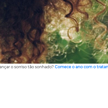
cançar o sorriso tão sonhado?
Comece o ano com o tratam