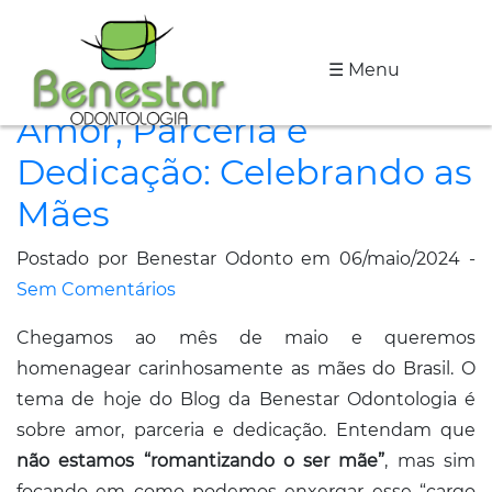
☰ Menu
A
Amor, Parceria e
Clínica
Dedicação: Celebrando as
Especialidades
Mães
Tratamentos
Postado por Benestar Odonto em 06/maio/2024 -
Depoimentos
Sem Comentários
Chegamos ao mês de maio e queremos
Dicas
homenagear carinhosamente as mães do Brasil. O
de
tema de hoje do Blog da Benestar Odontologia é
Saúde
sobre amor, parceria e dedicação. Entendam que
não estamos “romantizando o ser mãe”
, mas sim
Fale
focando em como podemos enxergar esse “cargo