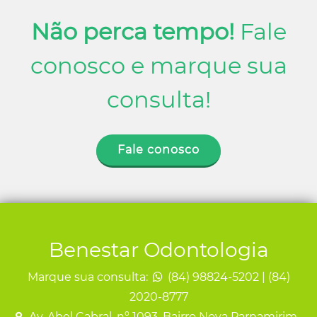
Não perca tempo!
Fale
conosco e marque sua
consulta!
Fale conosco
Benestar Odontologia
Marque sua consulta:
(84) 98824-5202 | (84)
2020-8777
Av. Abel Cabral, nº 1093, Bairro Nova Parnamirim –