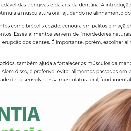
ável das gengivas e da arcada dentária. A introdução 
timula a musculatura oral, ajudando no alinhamento dos
entos como brócolis cozido, cenoura em palitos e maçã 
mentos. Esses alimentos servem de “mordedores naturai
ela erupção dos dentes. É importante, porém, escolher a
ozidos, também ajuda a fortalecer os músculos da mand
lém disso, é preferível evitar alimentos passados em p
dade de desenvolver essa musculatura oral, fundamental 