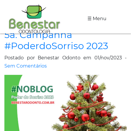
☰ Menu
A
5a. Campanha
Clínica
#PoderdoSorriso 2023
Especialidades
Postado por Benestar Odonto em 01/nov/2023 -
Tratamentos
Sem Comentários
Depoimentos
Dicas
de
Saúde
Fale