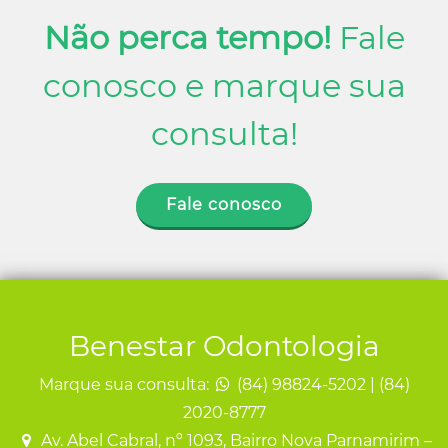
Não perca tempo!
Fale
conosco e marque sua
consulta!
Fale conosco
Benestar Odontologia
Marque sua consulta:
(84) 98824-5202 | (84)
2020-8777
Av. Abel Cabral, nº 1093, Bairro Nova Parnamirim –