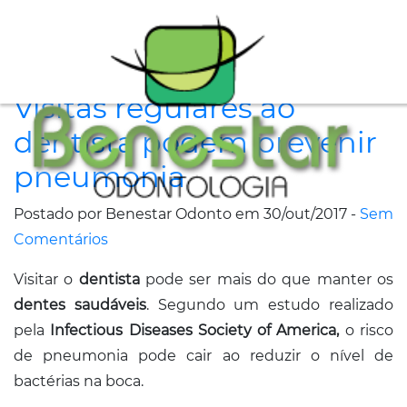
A
Visitas regulares ao
Clínica
dentista podem prevenir
Especialidades
pneumonia
Tratamentos
Postado por Benestar Odonto em 30/out/2017 -
Sem
Depoimentos
Comentários
Visitar o
dentista
pode ser mais do que manter os
Dicas
dentes saudáveis
. Segundo um estudo realizado
de
pela
Infectious Diseases Society of America,
o risco
Saúde
de pneumonia pode cair ao reduzir o nível de
bactérias na boca.
Fale