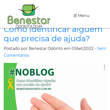
☰ Menu
A
Como identificar alguém
Clínica
que precisa de ajuda?
Especialidades
Postado por Benestar Odonto em 01/set/2022 -
Sem
Tratamentos
Comentários
Depoimentos
Dicas
de
Saúde
Fale