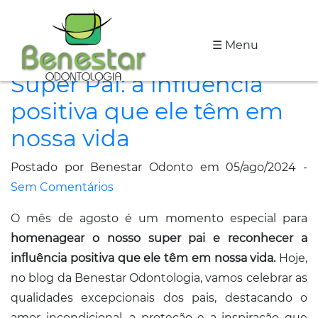
☰ Menu
A
Super Pai: a influência
Clínica
positiva que ele têm em
Especialidades
nossa vida
Tratamentos
Postado por Benestar Odonto em 05/ago/2024 -
Depoimentos
Sem Comentários
O mês de agosto é um momento especial para
Dicas
homenagear o nosso super pai e reconhecer a
de
influência positiva que ele têm em nossa vida.
Hoje,
Saúde
no blog da Benestar Odontologia, vamos celebrar as
qualidades excepcionais dos pais, destacando o
Fale
amor incondicional, a proteção e a inspiração que