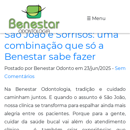
☰ Menu
A
São João e Sorrisos: uma
Clínica
combinação que só a
Especialidades
Benestar sabe fazer
Tratamentos
Postado por Benestar Odonto em 23/jun/2025 -
Sem
Depoimentos
Comentários
Na Benestar Odontologia, tradição e cuidado
Dicas
caminham juntos. E quando o assunto é São João,
de
nossa clínica se transforma para espalhar ainda mais
Saúde
alegria entre os pacientes. Porque para a gente,
cuidar da saúde bucal vai além do atendimento
Fale
clínico — é também criar experiências que