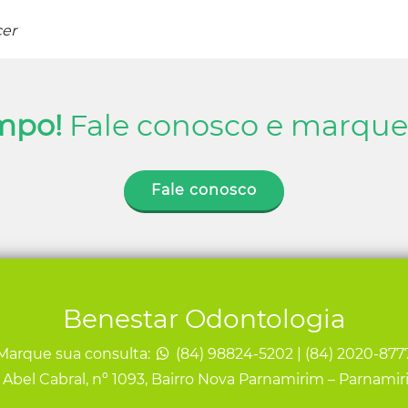
cer
mpo!
Fale conosco e marque 
Fale conosco
Benestar Odontologia
Marque sua consulta:
(84) 98824-5202 | (84) 2020-877
 Abel Cabral, nº 1093, Bairro Nova Parnamirim – Parnami