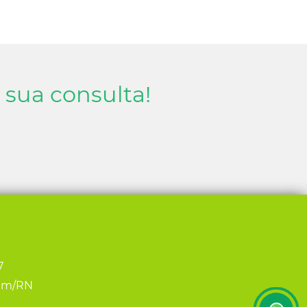
sua consulta!
7
rim/RN