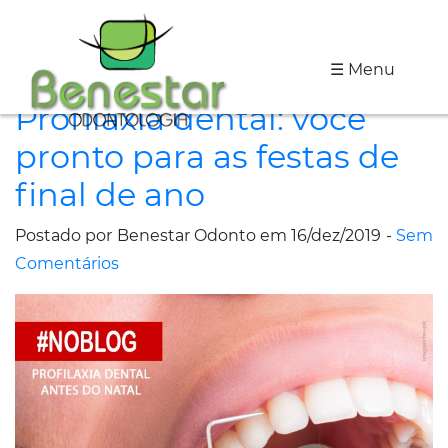
☰ Menu
A
Profilaxia dental: você
Clínica
pronto para as festas de
Especialidades
final de ano
Tratamentos
Postado por Benestar Odonto em 16/dez/2019 -
Sem
Depoimentos
Comentários
Dicas
de
Saúde
Fale