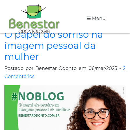
☰ Menu
A
O papel do sorriso na
Clínica
imagem pessoal da
Especialidades
mulher
Tratamentos
Postado por Benestar Odonto em 06/mar/2023 -
2
Depoimentos
Comentários
Dicas
de
Saúde
Fale