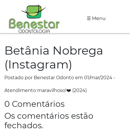
☰ Menu
A
Clínica
Betânia Nobrega
Especialidades
(Instagram)
Tratamentos
Depoimentos
Postado por Benestar Odonto em 01/mar/2024 -
Atendimento maravilhoso!❤️ (2024)
Dicas
de
0 Comentários
Saúde
Os comentários estão
Fale
fechados.