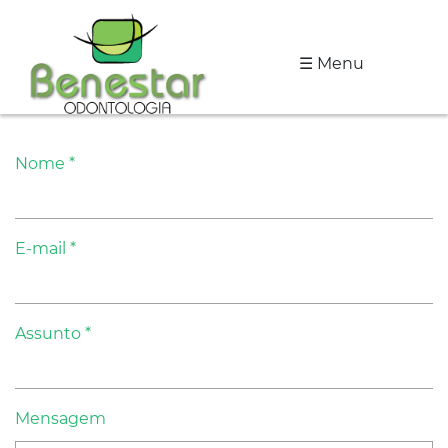
☰ Menu
A
Clínica
Especialidades
Nome *
Tratamentos
E-mail *
Depoimentos
Dicas
Assunto *
de
Saúde
Mensagem
Fale