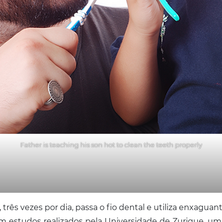
Father is teaching his son hot to clean the teeth properly
 três vezes por dia, passa o fio dental e utiliza enxagu
om estudos realizados pela Universidade de Zurique, um