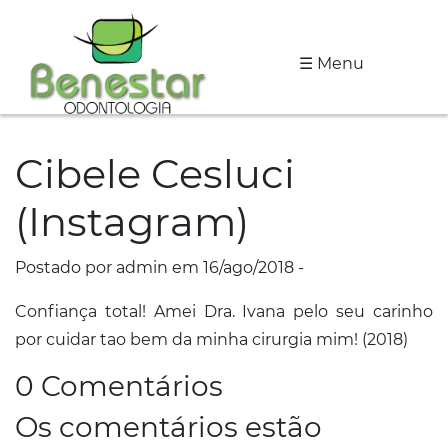
☰ Menu
A
Clínica
Cibele Cesluci
Especialidades
(Instagram)
Tratamentos
Depoimentos
Postado por admin em 16/ago/2018 -
Confiança total! Amei Dra. Ivana pelo seu carinho
Dicas
por cuidar tao bem da minha cirurgia mim! (2018)
de
Saúde
0 Comentários
Os comentários estão
Fale