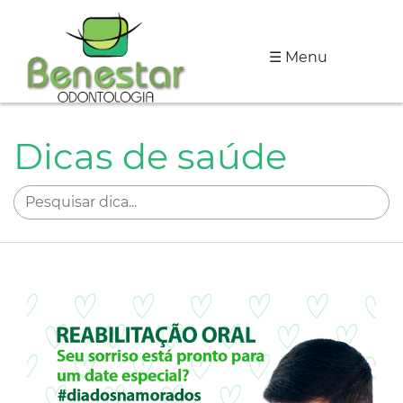
☰ Menu
A
Clínica
Dicas de saúde
Especialidades
Tratamentos
Depoimentos
Dicas
de
Saúde
Fale