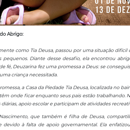
do Abrigo:
mente como Tia Deusa, passou por uma situação difíc
s pequenos. Diante desse desafio, ela encontrou abr
 de fé, Deuzarina fez uma promessa a Deus: se consegui
r uma criança necessitada.
promessa, a Casa da Piedade Tia Deusa, localizada no b
 têm onde ficar enquanto seus pais estão trabalhando. Na
iárias, apoio escolar e participam de atividades recreati
e Nascimento, que também é filha de Deusa, comparti
e devido à falta de apoio governamental. Ela enfatizo