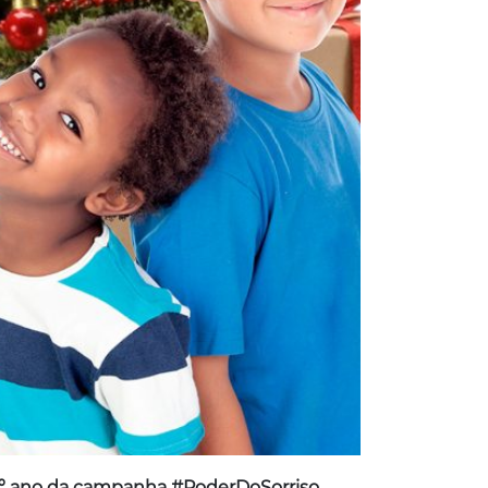
º ano da campanha #PoderDoSorriso.