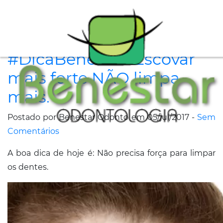
A
#DicaBenestar: Escovar
Clínica
mais forte NÃO limpa
Especialidades
mais.
Tratamentos
Postado por Benestar Odonto em 05/jul/2017 -
Sem
Depoimentos
Comentários
A boa dica de hoje é: Não precisa força para limpar
Dicas
os dentes.
de
Saúde
Fale