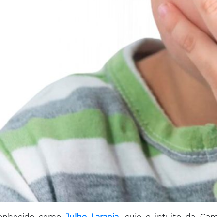
onhecido como
Julho Laranja
, cujo o intuito da Cam