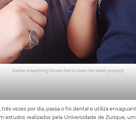
Father is teaching his son hot to clean the teeth properly
 três vezes por dia, passa o fio dental e utiliza enxagu
om estudos realizados pela Universidade de Zurique, um