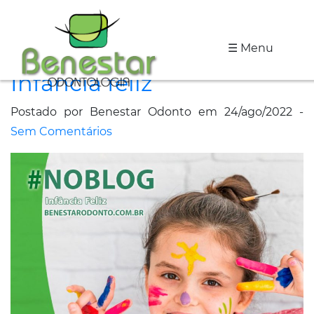
☰ Menu
A
Infância feliz
Clínica
Postado por Benestar Odonto em 24/ago/2022 -
Especialidades
Sem Comentários
Tratamentos
Depoimentos
Dicas
de
Saúde
Fale