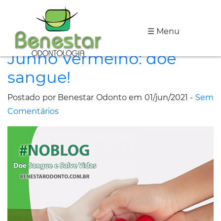
☰ Menu
A
Junho Vermelho: doe
Clínica
sangue!
Especialidades
Postado por Benestar Odonto em 01/jun/2021 -
Sem
Tratamentos
Comentários
Depoimentos
Dicas
de
Saúde
Fale