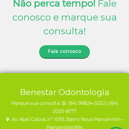
Não perca tempo!
Fale
conosco e marque sua
consulta!
Fale conosco
Benestar Odontologia
Marque sua consulta:
(84) 98824-5202 | (84)
2020-8777
Av. Abel Cabral, nº 1093, Bairro Nova Parnamirim –
Parnamirim/RN