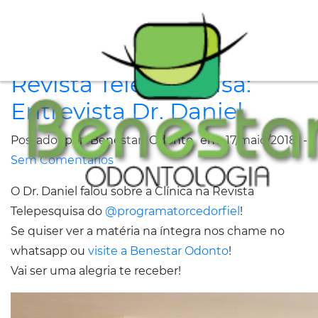
A
Revista Telepesquisa:
Clínica
Entrevista Dr. Daniel
Especialidades
Postado por Benestar Odonto em 17/maio/2018 -
Tratamentos
Sem Comentários
Depoimentos
O Dr. Daniel falou sobre a Clínica na Revista
Telepesquisa do
@programatorcedorfiel
!
Dicas
Se quiser ver a matéria na íntegra nos chame no
de
whatsapp ou
visite a Benestar Odonto
!
Saúde
Vai ser uma alegria te receber!
Fale