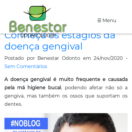
☰ Menu
A
Conheça os estágios da
Clínica
doença gengival
Especialidades
Postado por Benestar Odonto em 24/nov/2020 -
Tratamentos
Sem Comentários
Depoimentos
A doença gengival é muito frequente e causada
pela má higiene bucal
, podendo afetar não só a
Dicas
gengiva, mas também os ossos que suportam os
de
dentes.
Saúde
Fale