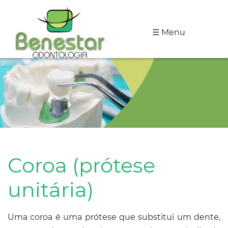
☰ Menu
A
Clínica
Especialidades
Tratamentos
Depoimentos
Coroa (prótese
Dicas
de
unitária)
Saúde
Fale
Uma coroa é uma prótese que substitui um dente,