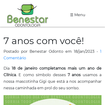
☰ Menu
A
Clínica
7 anos com você!
Especialidades
Tratamentos
Postado por Benestar Odonto em 18/jan/2023 -
1
Comentário
Depoimentos
Dia
18 de janeiro completamos mais um ano de
Dicas
Clínica
. E como símbolo desses
7 anos
usamos a
de
nossa mascotinha Gigi que está a nos acompanhar
Saúde
nessa caminhada em prol do seu sorriso.
Fale