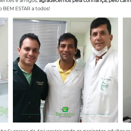
cientes e amigos,
agradecemos pela confiança, pelo carin
 o BEM ESTAR a todos!