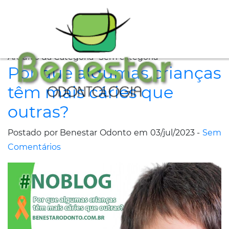
A
Arquivo da Categoria "Sem categoria"
Clínica
Por que algumas crianças
Especialidades
têm mais cáries que
outras?
Tratamentos
Postado por Benestar Odonto em 03/jul/2023 -
Sem
Depoimentos
Comentários
Dicas
de
Saúde
Fale