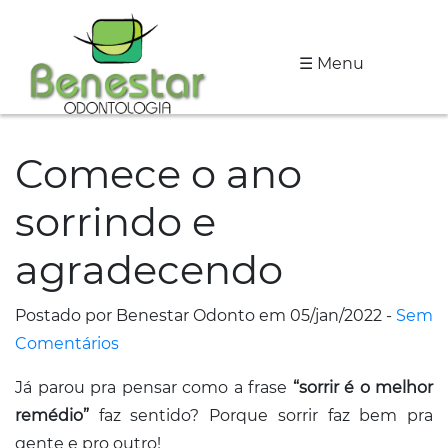
☰ Menu
A
Clínica
Comece o ano
Especialidades
sorrindo e
Tratamentos
agradecendo
Depoimentos
Dicas
Postado por Benestar Odonto em 05/jan/2022 -
Sem
de
Comentários
Saúde
Já parou pra pensar como a frase
“sorrir é o melhor
remédio”
faz sentido? Porque sorrir faz bem pra
Fale
gente e pro outro!