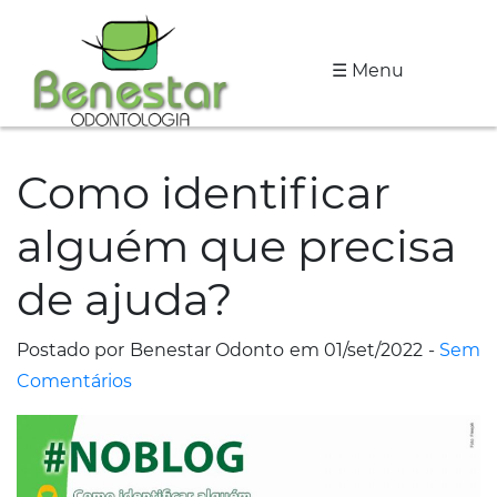
☰ Menu
A
Clínica
Como identificar
Especialidades
alguém que precisa
Tratamentos
de ajuda?
Depoimentos
Dicas
Postado por Benestar Odonto em 01/set/2022 -
Sem
de
Comentários
Saúde
Fale